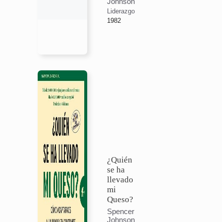
Johnson
Liderazgo
1982
¿Quién
se ha
llevado
mi
Queso?
Spencer
Johnson