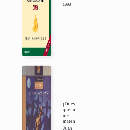
1998
¡Diles
que no
me
maten!
Juan