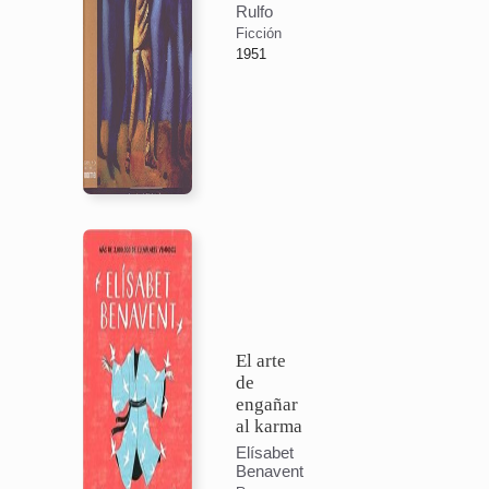
Rulfo
Ficción
1951
El arte
de
engañar
al karma
Elísabet
Benavent