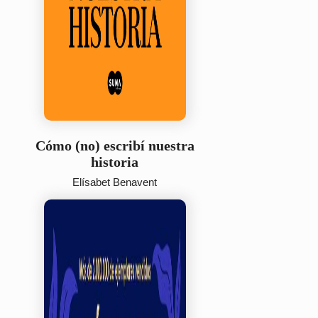
Cómo (no) escribí nuestra
historia
Elísabet Benavent