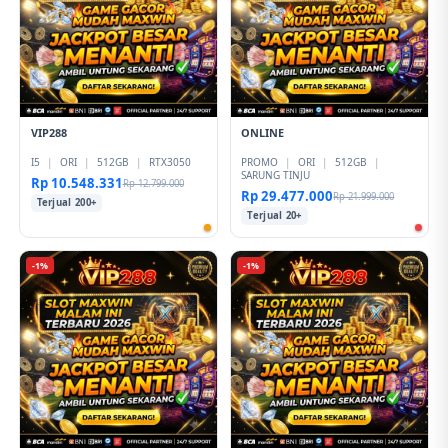
VIP288
ONLINE
I5
|
ORI
|
512GB
|
RTX3050
PROMO
|
ORI
|
512GB
|
SARUNG TINJU
Rp 10.548.331
Rp 12.799.000
Rp 29.477.000
Rp 21.999.000
Terjual 200+
Terjual 20+
-1%
-1%