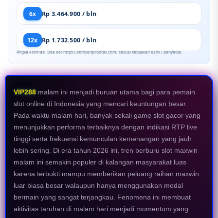
6x
Rp 3.464.900 / bln
12x
Rp 1.732.500 / bln
Angka estimasi. Bisa ber https://librosenpildoras.com/ sesuai kebijakan bank / penyedia.
VIP288
malam ini menjadi buruan utama bagi para pemain
slot online di Indonesia yang mencari keuntungan besar.
Pada waktu malam hari, banyak sekali game slot gacor yang
menunjukkan performa terbaiknya dengan indikasi RTP live
tinggi serta frekuensi kemunculan kemenangan yang jauh
lebih sering. Di era tahun 2026 ini, tren berburu slot maxwin
malam ini semakin populer di kalangan masyarakat luas
karena terbukti mampu memberikan peluang raihan maxwin
luar biasa besar walaupun hanya menggunakan modal
bermain yang sangat terjangkau. Fenomena ini membuat
aktivitas taruhan di malam hari menjadi momentum yang