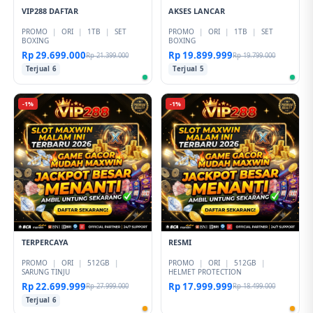
VIP288 DAFTAR
AKSES LANCAR
PROMO
|
ORI
|
1TB
|
SET
PROMO
|
ORI
|
1TB
|
SET
BOXING
BOXING
Rp 29.699.000
Rp 19.899.999
Rp 21.399.000
Rp 19.799.000
Terjual 6
Terjual 5
-1%
-1%
TERPERCAYA
RESMI
PROMO
|
ORI
|
512GB
|
PROMO
|
ORI
|
512GB
|
SARUNG TINJU
HELMET PROTECTION
Rp 22.699.999
Rp 17.999.999
Rp 27.999.000
Rp 18.499.000
Terjual 6