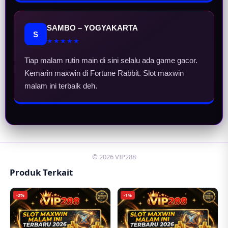
SAMBO – YOGYAKARTA
S
★★★★★
Tiap malam rutin main di sini selalu ada game gacor.
Kemarin maxwin di Fortune Rabbit. Slot maxwin
malam ini terbaik deh.
© 2026 VIP288
Produk Terkait
-2%
-1%