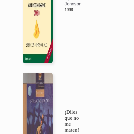
Johnson
1998
¡Diles
que no
me
maten!