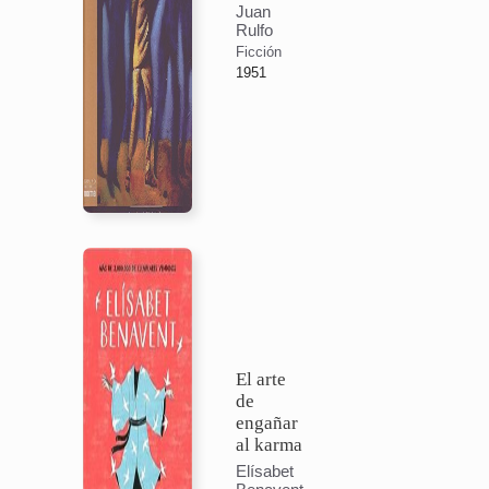
Juan
Rulfo
Ficción
1951
El arte
de
engañar
al karma
Elísabet