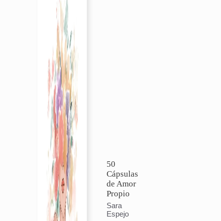
50
Cápsulas
de Amor
Propio
Sara
Espejo